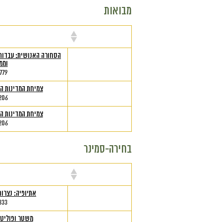
מבואות
מרצה
שם הק
הסחורה האנושית: עבדות
וממנ
779
צמיחת המדינות ה
206
צמיחת המדינות ה
206
בחירה-סמינר
מרצה
שם הק
אתיופיה: נצרות
333
משטר ופוליט