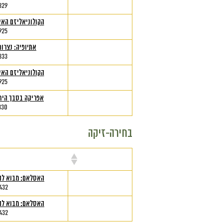
329
הקולוניאליזם האיר
925
אתיופיה: נצרות
333
הקולוניאליזם האיר
925
אפריקה בסבך היח
330
בחירה-זיקה
מרצה
שם הק
האסלאם: מבוא לה
432
האסלאם: מבוא לה
432