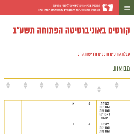
קורסים באוניברסיטה הפתוחה תשע"ב
טבלת קורסים חופפים ודרישות קדם
מבואות
מרצה
שם
נק"ז
סמסטר
יום
שעות
מיקום
הערות
הקורס
צמיחת
6
א
המדינות
החדשות
באפריקה
10206
צמיחת
6
ב
המדינות
החדשות