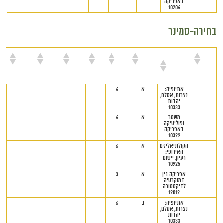
באפריקה
10206
בחירה-סמינר
מרצה
שם
סמסטר
נק"ז
יום
שעות
מיקום
הערות
הקורס
אתיופיה:
א
6
נצרות, אסלם,
יהדות
10333
משטר
א
6
ופוליטיקה
באפריקה
10329
הקולוניאליזם
א
6
האירופי:
רעיון, יישום
10925
אפריקה בין
א
3
דמוקרטיה
לדיקטטורה
12012
אתיופיה:
ב
6
נצרות, אסלם,
יהדות
10333