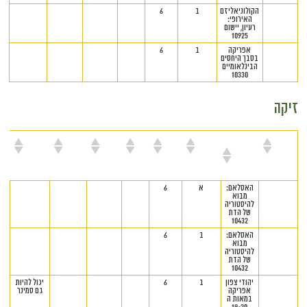
הקולוניאליזם
ב
6
האירופי:
רעיון, יישום
10925
אפריקה
ב
6
בסבך היחסים
הבינלאומיים
10330
זיקה
מרצה
שם
סמסטר
נק"ז
יום
שעות
מיקום
הערות
הקורס
האסלאם:
א
6
מבוא
להיסטוריה
של הדת
10432
האסלאם:
ב
6
מבוא
להיסטוריה
של הדת
10432
יהודי צפון
ב
6
יכול להיות
אפריקה
גם סמינר
במאות ה
19-20