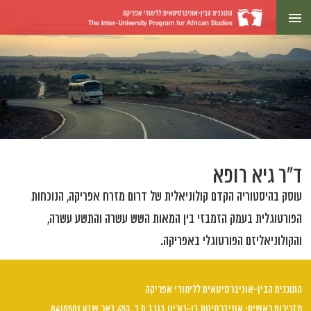
ד"ר גיא רופא
עוסק בהיסטוריה הקדם קולוניאלית של דרום מזרח אפריקה, הנוכחות
הפורטוגלית בעמק הזמבזי בין המאות השש עשרה והתשע עשרה,
והקולוניאליזם הפורטוגלי באפריקה.
התוכנית הבין-אוניברסיטאית ללימודי אפריקה
מזכירות ראשית: אוניברסיטת בן-גוריון בנגב ת.ד. 653 באר שבע 8410501