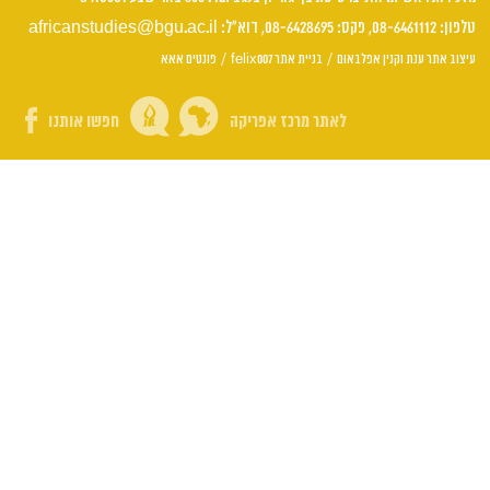
טלפון: 08-6461112, פקס: 08-6428695, דוא"ל:
africanstudies@bgu.ac.il
עיצוב אתר ענת וקנין אפלבאום
/
בניית אתר felix007
/
פונטים אאא
לאתר מרכז אפריקה
חפשו אותנו