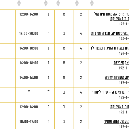
ורס
נק"ז
סמסטר
יום
שעות
מ
רי: רפואה מסורתית מול
2
א
ב
12:00-14:00
ית באפריקה
192-1
 בהיסטוריה, חברה ותרבות
4
ב
ד
16:00-20:00
124-1
ם במזרח התיכון ומעבר לו
4
א
ב
14:00-18:00
124-1
אקטיביזם
2
א
ב
16:00-18:00
192-1
: מסורות יצירה
2
א
ג
14:00-16:00
192-1
ד ברואנדה – סיור לימודי
4
ב
*
*
192-1
תוח באפריקה
2
ב
ה
12:00-14:00
192-1
 עבר, הווה ועתיד
2
ב
ה
10:00-12:00
192-1