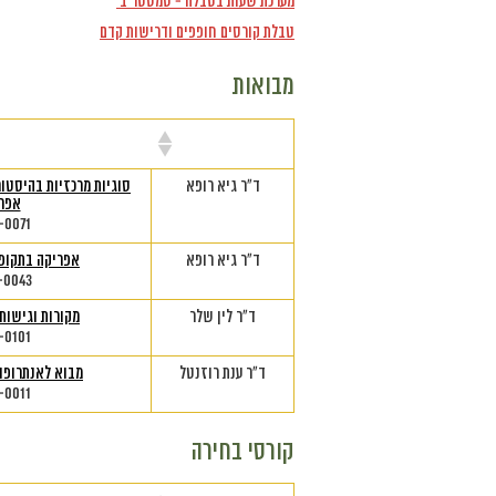
מערכת שעות בטבלה - סמסטר ב'
טבלת קורסים חופפים ודרישות קדם
מבואות
מרצה
שם הק
ד"ר גיא רופא
סוגיות מרכזיות בהיסטו
אפר
-0071
ד"ר גיא רופא
אפריקה בתקופה
-0043
ד"ר לין שלר
מקורות וגישות
-0101
ד"ר ענת רוזנטל
מבוא לאנתרופו
-0011
קורסי בחירה