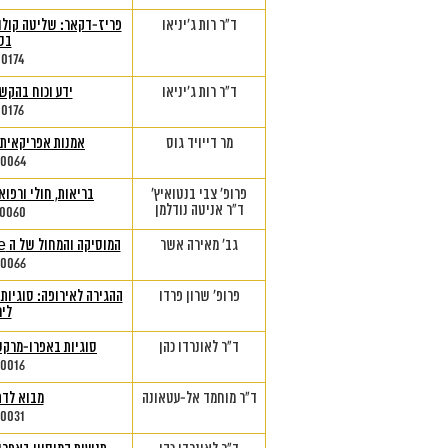
ד"ר רות ג'יניאו
פריז-דקאר: שליטה קולו
בס
-0174
ד"ר רות ג'יניאו
ידע וכוח בהקשר
-0176
מר דייויד גוס
אמנות אפריקאית: 
-0064
פרופ' צבי בנטואיץ'
בריאות, חולי ורפו
ד"ר אניטה נודלמן
-0060
גב' מאירה אשר
המוסיקה והמחול של ה Anlo Ewe ממזרח גאנה
-0066
פרופ' שרון פרדו
ההגירה לאירופה: סוגיות 
לימ
ד"ר לאונרדו כהן
סוגיות באפרו-מרקס
-0016
ד"ר מוחמד אל-עטאונה
מבוא לד
-0031