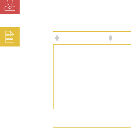
קום
הערות