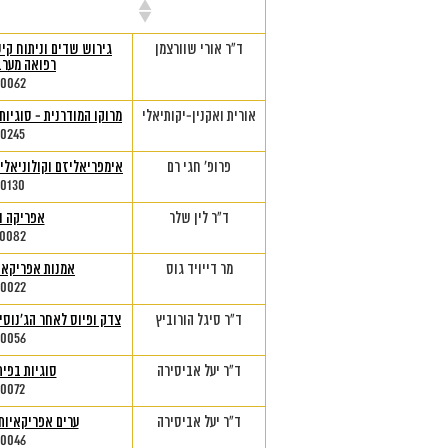
מרצה
שם הק
ד"ר אורי שוורצמן
גירוש שדים וניתוח קיס
רפואה מערב
-0062
אורית ואקנין-יקותיאלי
מרוקו המודרנית - סוגיות
-0245
פרופ' חגי רם
אימפריאליזם וקולוניאליז
-0130
ד"ר לין שלר
אפריקה ו
-0082
מר דייויד גוס
אמנות אפריקאית
-0022
ד"ר סיגל הורוביץ
צדק ופיוס לאחר הג'נוסיי
-0056
ד"ר יעל אביסירה
סוגיות בפי
-0072
ד"ר יעל אביסירה
ערים אפריקאיות:
-0046