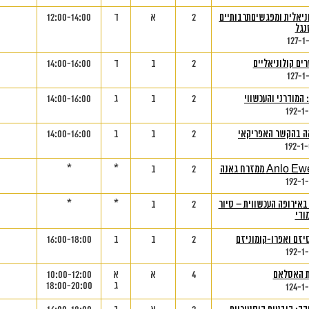
ניאלית ומפגשיםתרבותיים
2
א
ד
12:00-14:00
נגל
127-1
ים קולוניאליים
2
ב
ד
14:00-16:00
127-1
המודרני והעכשווי
2
ב
ג
14:00-16:00
192-1
אה בהקשר האפריקאי
2
ב
ב
14:00-16:00
192-1
2
ב
*
*
192-1
באירופה העכשווית – סיור
2
ב
*
*
ודי
יזם ואפרו-קומוניזם
2
ב
ב
16:00-18:00
192-1
ת האסלאם
4
א
א
10:00-12:00
ג
18:00-20:00
124-1